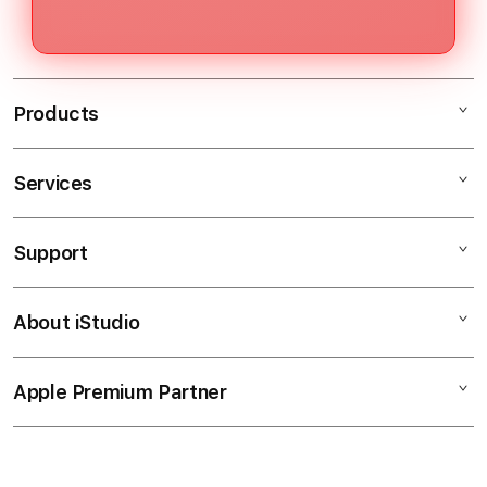
fitur Live Chat dan WhatsApp resmi
mulai memasang taruhan pasaran
untuk membantu proses deposit,
favorit Anda.
withdraw, atau kendala teknis
lainnya dengan respon super cepat.
Products
Services
KAWANTOGEL
SITUS TOGEL
Support
AppleCare+
TOGEL RESMI
Corporate
TOGEL ONLINE
About iStudio
My Account
Toto Togel
SITUS TOGEL
Collection & Delivery
Elush Service Provider
TOGEL ONLINE
Apple Premium Partner
About Us
Returns & Exchanges
Financing Options
LINK TOGEL
Find an iStudio near you
Contact Us
Trade-in
TOGEL ONLINE TERPERCAYA
Why Shop at iStudio
FAQ