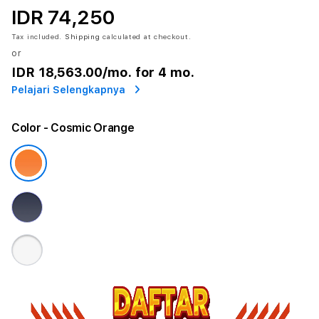
IDR 74,250
Tax included.
Shipping
calculated at checkout.
or
IDR 18,563.00
/mo. for 4 mo.
Pelajari Selengkapnya
Color
- Cosmic Orange