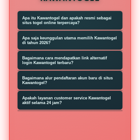
Apa itu Kawantogel dan apakah resmi sebagai
situs togel online terpercaya?
Ya, Kawantogel adalah situs judi
Apa saja keunggulan utama memilih Kawantogel
togel online resmi dan terpercaya di
di tahun 2026?
Indonesia yang menghadirkan
Kawantogel menawarkan
Bagaimana cara mendapatkan link alternatif
permainan toto gelap terlengkap
keunggulan berupa akses server
login Kawantogel terbaru?
dengan sistem keamanan modern,
anti-lag super cepat, pilihan pasaran
Jika situs utama terkena blokir, Anda
transaksi transparan, serta jaminan
Bagaimana alur pendaftaran akun baru di situs
toto terlengkap dunia, minimal
dapat menggunakan link alternatif
Kawantogel?
bayaran 100% untuk setiap
deposit yang sangat terjangkau,
login Kawantogel resmi yang kami
Cara daftar akun sangat mudah: klik
kemenangan member.
serta jaminan keamanan data pribadi
Apakah layanan customer service Kawantogel
update setiap hari di halaman ini.
tombol "Daftar" di bagian atas
aktif selama 24 jam?
pemain untuk memastikan Anda bisa
Tautan ini dijamin aman, anti-blokir
halaman, isi formulir pendaftaran
Tentu saja. Kawantogel menyediakan
selalu main aman setiap hari.
Internet Positif, dan langsung
dengan data yang valid (nama
layanan customer service profesional
terhubung ke server pusat.
pengguna, kata sandi, dan nomor
nonstop 24 jam setiap hari melalui
rekening), lalu lakukan login untuk