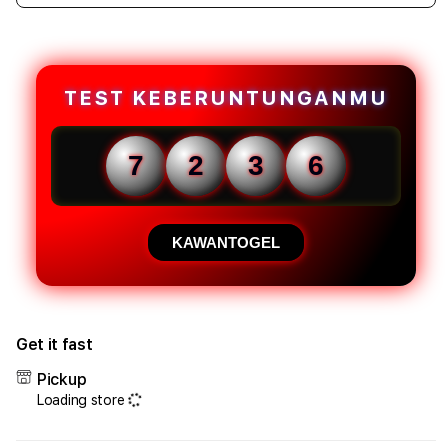
quantity
quant
forKawantogel:
forK
Akses
Akse
Login
Logi
Resmi,
Resm
TEST KEBERUNTUNGANMU
Daftar
Daft
Mudah
Mud
&
&
7
2
3
6
Pasaran
Pasa
Togel
Toge
Terlengkap
Terl
Indonesia
Indon
KAWANTOGEL
Get it fast
Pickup
Loading store