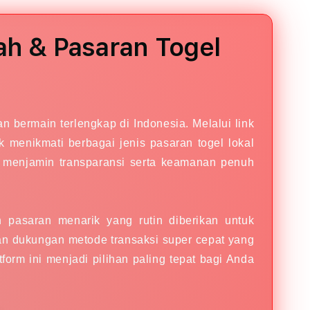
ah & Pasaran Togel
n bermain terlengkap di Indonesia. Melalui link
k menikmati berbagai jenis pasaran togel lokal
 menjamin transparansi serta keamanan penuh
 pasaran menarik yang rutin diberikan untuk
gan dukungan metode transaksi super cepat yang
orm ini menjadi pilihan paling tepat bagi Anda