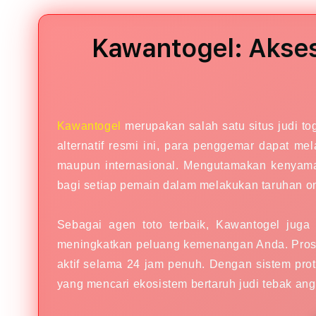
in
modal
Kawantogel: Akses
Kawantogel
merupakan salah satu situs judi to
alternatif resmi ini, para penggemar dapat me
maupun internasional. Mengutamakan kenyama
bagi setiap pemain dalam melakukan taruhan on
Sebagai agen toto terbaik, Kawantogel juga
meningkatkan peluang kemenangan Anda. Proses 
aktif selama 24 jam penuh. Dengan sistem prot
yang mencari ekosistem bertaruh judi tebak ang