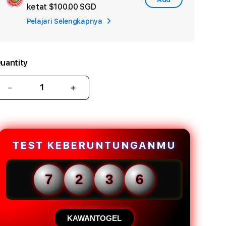
ketat
$100.00 SGD
Apple
Pelajari Selengkapnya
Care
uantity
Decrease
Increase
quantity
quantity
forKawantogel:
forKawantogel:
Akses
Akses
Login
Login
TEST KEBERUNTUNGANMU
Resmi,
Resmi,
Daftar
Daftar
Mudah
Mudah
7
2
3
6
&
&
Pasaran
Pasaran
Togel
Togel
Terlengkap
Terlengkap
KAWANTOGEL
Indonesia
Indonesia