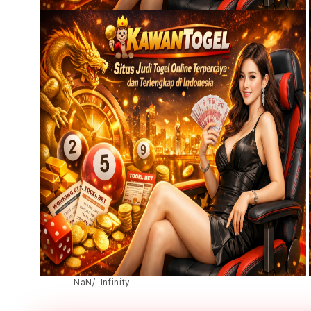
Open
media
6
in
modal
Open
of
NaN
/
-Infinity
media
8