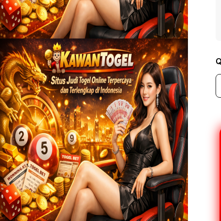
Open
media
5
Q
in
modal