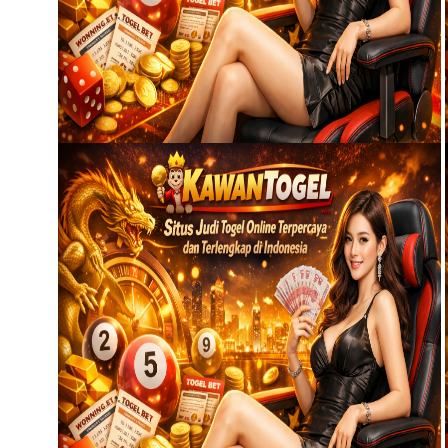
Open
media
2
in
modal