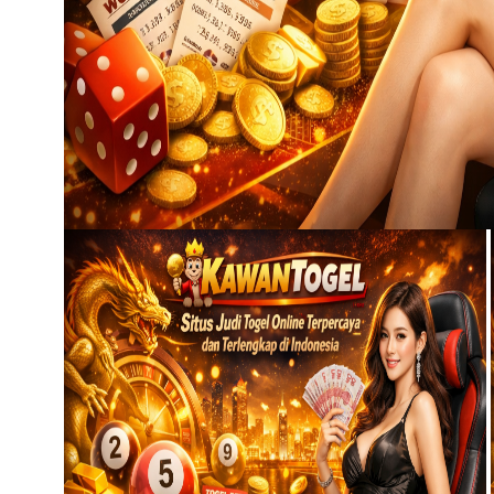
Open
media
1
in
modal