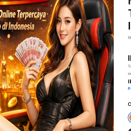
S
T
o
I
P
C