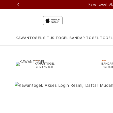
Kawantogel: A
KAWANTOGEL
SITUS TOGEL
BANDAR TOGEL
TOGEL
NEW
NEW
KAWANTOGEL
BANDAR
From $777 SGD
From $88
Skip to
product
information