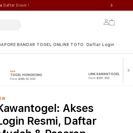
ia
Daftar Disini !
Log
Cart
in
GAPORE
BANDAR TOGEL ONLINE
TOTO
Daftar
Login
NEW
LINK KAWANTOGEL
TOGEL HONGKONG
From $555 SGD
From $999.00 SGD
EW
Kawantogel: Akses
Login Resmi, Daftar