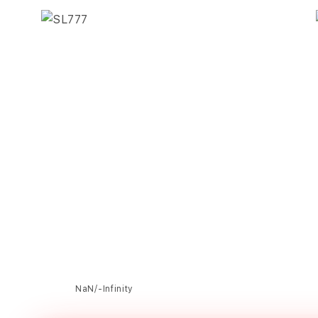
Open
media
6
in
modal
Open
of
NaN
/
-Infinity
media
8