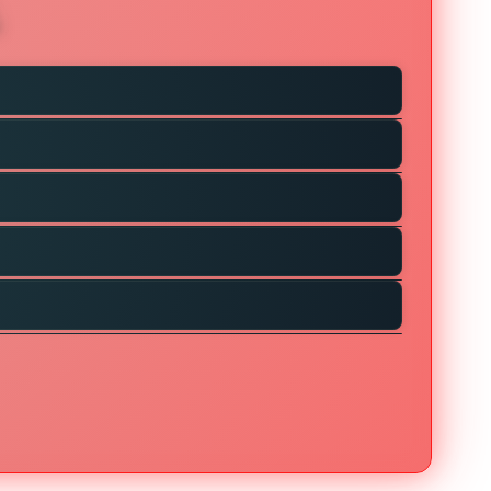
L
hadirkan permainan toto gelap terlengkap
iap kemenangan member.
to terlengkap dunia, minimal deposit yang
lu main aman setiap hari.
ang kami update setiap hari di halaman ini.
pendaftaran dengan data yang valid (nama
saran favorit Anda.
 hari melalui fitur Live Chat dan WhatsApp
r cepat.