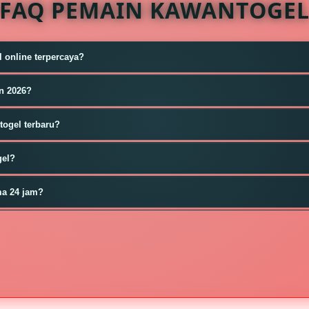
FAQ PEMAIN KAWANTOGE
l online terpercaya?
online resmi dan terpercaya di Indonesia yang meng
n 2026?
i transparan, serta jaminan bayaran 100% untuk set
akses server anti-lag super cepat, pilihan pasaran to
togel terbaru?
 data pribadi pemain untuk memastikan Anda bisa sela
t menggunakan link alternatif login Kawantogel resmi y
gel?
et Positif, dan langsung terhubung ke server pusat.
bol "Daftar" di bagian atas halaman, isi formulir 
ma 24 jam?
, lalu lakukan login untuk mulai memasang taruhan pa
n customer service profesional nonstop 24 jam setiap
hdraw, atau kendala teknis lainnya dengan respon supe