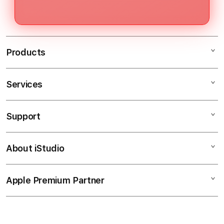
fitur Live Chat dan WhatsApp resmi
mulai memasang taruhan pasaran
untuk membantu proses deposit,
favorit Anda.
withdraw, atau kendala teknis
lainnya dengan respon super cepat.
Products
Services
KAWANTOGEL
SITUS TOGEL
Support
AppleCare+
TOGEL RESMI
Corporate
TOGEL ONLINE
About iStudio
My Account
Toto Togel
SITUS TOGEL
Collection & Delivery
Elush Service Provider
TOGEL ONLINE
Apple Premium Partner
About Us
Returns & Exchanges
Financing Options
LINK TOGEL
Find an iStudio near you
Contact Us
Trade-in
TOGEL ONLINE TERPERCAYA
Why Shop at iStudio
FAQ