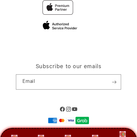
Travellers Reservation
Elush Corporate Website
Privacy Policy
Site Terms of Use
Subscribe to our emails
Email
Facebook
Instagram
YouTube
Payment
methods