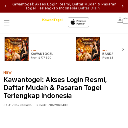
Kawantogel: Akses Login Resmi, Daftar Mudah & Pasaran
Togel Terlengkap Indonesia
Daftar Disini !
Lo
in
NEW
NEW
KAWANTOGEL
BANDAR TOGEL
From $777 SGD
From $888 SGD
NEW
Kawantogel: Akses Login Resmi,
Daftar Mudah & Pasaran Togel
Terlengkap Indonesia
SKU:
7852960435
Barcode:
7852960435