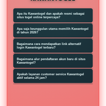
Apa itu Kawantogel dan apakah resmi sebagai
situs togel online terpercaya?
Ya, Kawantogel adalah situs judi
Apa saja keunggulan utama memilih Kawantogel
togel online resmi dan terpercaya di
di tahun 2026?
Indonesia yang menghadirkan
Kawantogel menawarkan
Bagaimana cara mendapatkan link alternatif
permainan toto gelap terlengkap
keunggulan berupa akses server
login Kawantogel terbaru?
dengan sistem keamanan modern,
anti-lag super cepat, pilihan pasaran
Jika situs utama terkena blokir, Anda
transaksi transparan, serta jaminan
Bagaimana alur pendaftaran akun baru di situs
toto terlengkap dunia, minimal
dapat menggunakan link alternatif
Kawantogel?
bayaran 100% untuk setiap
deposit yang sangat terjangkau,
login Kawantogel resmi yang kami
Cara daftar akun sangat mudah: klik
kemenangan member.
serta jaminan keamanan data pribadi
Apakah layanan customer service Kawantogel
update setiap hari di halaman ini.
tombol "Daftar" di bagian atas
aktif selama 24 jam?
pemain untuk memastikan Anda bisa
Tautan ini dijamin aman, anti-blokir
halaman, isi formulir pendaftaran
Tentu saja. Kawantogel menyediakan
selalu main aman setiap hari.
Internet Positif, dan langsung
dengan data yang valid (nama
layanan customer service profesional
terhubung ke server pusat.
pengguna, kata sandi, dan nomor
nonstop 24 jam setiap hari melalui
rekening), lalu lakukan login untuk