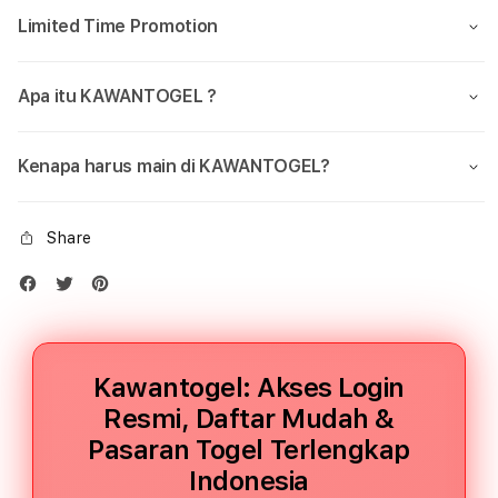
Limited Time Promotion
Apa itu KAWANTOGEL ?
Kenapa harus main di KAWANTOGEL?
Share
Kawantogel: Akses Login
Resmi, Daftar Mudah &
Pasaran Togel Terlengkap
Indonesia