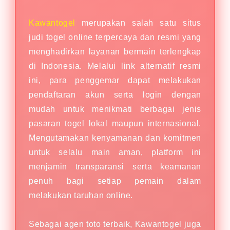
Kawantogel
merupakan salah satu situs
judi togel online terpercaya dan resmi yang
menghadirkan layanan bermain terlengkap
di Indonesia. Melalui link alternatif resmi
ini, para penggemar dapat melakukan
pendaftaran akun serta login dengan
mudah untuk menikmati berbagai jenis
pasaran togel lokal maupun internasional.
Mengutamakan kenyamanan dan komitmen
untuk selalu main aman, platform ini
menjamin transparansi serta keamanan
penuh bagi setiap pemain dalam
melakukan taruhan online.
Sebagai agen toto terbaik, Kawantogel juga