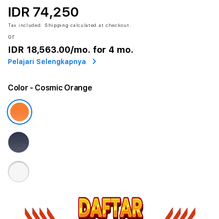
IDR 74,250
Tax included.
Shipping
calculated at checkout.
or
IDR 18,563.00
/mo. for 4 mo.
Pelajari Selengkapnya
Color
- Cosmic Orange