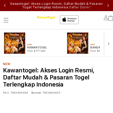
Kawantogel: Akses Login Resmi, Daftar Mudah & Pasaran
Togel Terlengkap Indonesia
Daftar Disini !
Lo
in
NEW
NEW
KAWANTOGEL
BANDAR TOGEL
From $777 SGD
From $888 SGD
NEW
Kawantogel: Akses Login Resmi,
Daftar Mudah & Pasaran Togel
Terlengkap Indonesia
SKU:
7852960435
Barcode:
7852960435