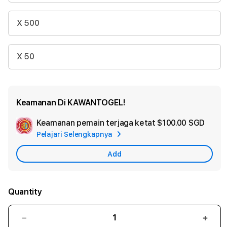
X 500
X 50
Keamanan Di KAWANTOGEL!
Keamanan pemain terjaga ketat
$100.00 SGD
Add
Pelajari Selengkapnya
Appl
Care
Add
Quantity
Decrease
Incr