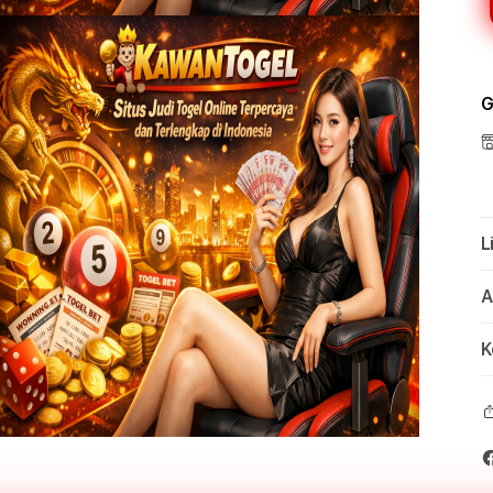
Open
media
7
in
modal
G
L
A
K
Open
media
9