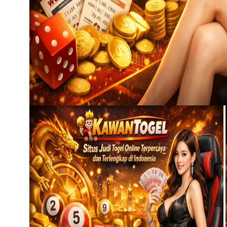
Open
media
1
in
modal