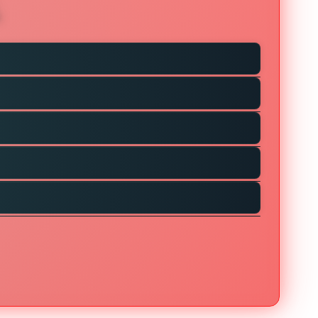
L
hadirkan permainan toto gelap terlengkap
iap kemenangan member.
to terlengkap dunia, minimal deposit yang
lu main aman setiap hari.
ang kami update setiap hari di halaman ini.
pendaftaran dengan data yang valid (nama
saran favorit Anda.
 hari melalui fitur Live Chat dan WhatsApp
r cepat.