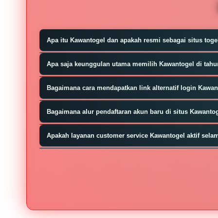
Apa itu Kawantogel dan apakah resmi sebagai situs toge
Ya, Kawantogel adalah situs judi togel 
Apa saja keunggulan utama memilih Kawantogel di tahu
dengan sistem keamanan modern, transaks
Kawantogel menawarkan keunggulan berupa 
Bagaimana cara mendapatkan link alternatif login Kawan
sangat terjangkau, serta jaminan keamanan
Jika situs utama terkena blokir, Anda dapa
Bagaimana alur pendaftaran akun baru di situs Kawanto
Tautan ini dijamin aman, anti-blokir Intern
Cara daftar akun sangat mudah: klik tom
Apakah layanan customer service Kawantogel aktif sela
pengguna, kata sandi, dan nomor rekening)
Tentu saja. Kawantogel menyediakan layana
resmi untuk membantu proses deposit, wit