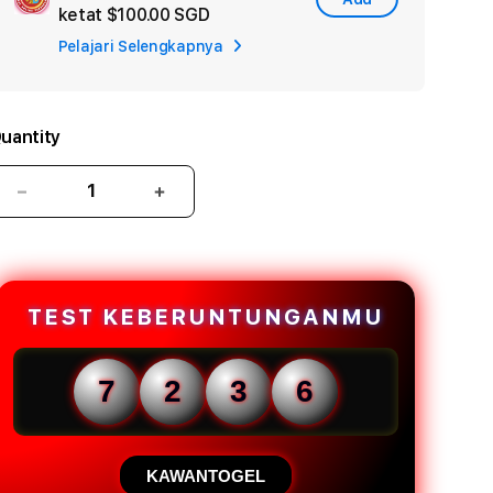
ketat
$100.00 SGD
Apple
Pelajari Selengkapnya
Care
uantity
Decrease
Increase
quantity
quantity
forKawantogel:
forKawantogel:
Akses
Akses
Login
Login
TEST KEBERUNTUNGANMU
Resmi,
Resmi,
Daftar
Daftar
Mudah
Mudah
7
2
3
6
&
&
Pasaran
Pasaran
Togel
Togel
Terlengkap
Terlengkap
KAWANTOGEL
Indonesia
Indonesia