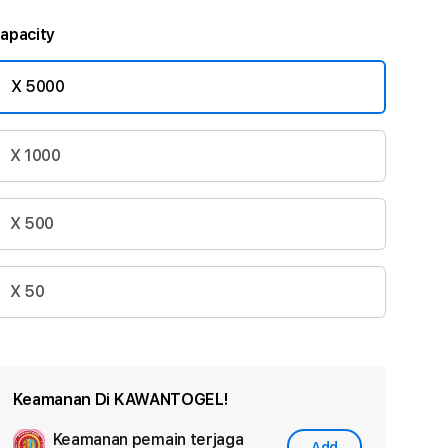
apacity
X 5000
X 1000
X 500
X 50
Keamanan Di KAWANTOGEL!
Keamanan pemain terjaga
Add
Add