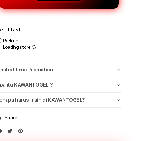
et it fast
Pickup
Loading store
imited Time Promotion
pa itu KAWANTOGEL ?
enapa harus main di KAWANTOGEL?
Share