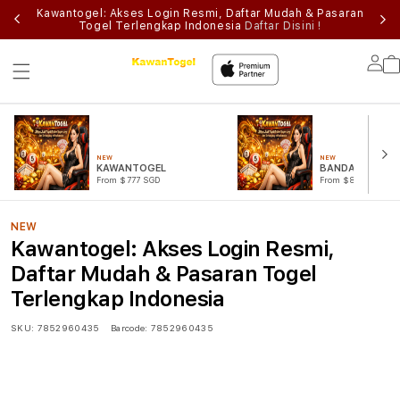
Kawantogel: Akses Login Resmi, Daftar Mudah & Pasaran
Togel Terlengkap Indonesia
Daftar Disini !
Lo
in
NEW
NEW
KAWANTOGEL
BANDAR TOGEL
From $777 SGD
From $888 SGD
NEW
Kawantogel: Akses Login Resmi,
Daftar Mudah & Pasaran Togel
Terlengkap Indonesia
SKU:
7852960435
Barcode:
7852960435